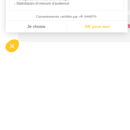
Puis-je dormir à l'aéroport l
J'ai perdu mon bagage, que f