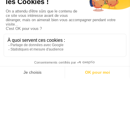
Les Services Plus
Espace V.I.P. :
un salon VIP pour une garantie d’un
accueil haut de gamme avec bar, une salle
confidentielle attenante pour travailler en
discrétion, un écran TV.
Wifi Gratuit
et un poste informatique avec
imprimante à la disposition des équipages et
clients;
Bar :
le bar du terminal affaires propose une petite
sélection de boissons chaudes et fraiches ;
Salles de réunion :
plusieurs salles de réunions
sont disponibles sur place, à réserver à l’avance ;
Possibilité de privatisation du terminal
affaires.
Et aussi disponibilité des services proposés
dans le terminal passager :
duty free, agence
de voyages, boite aux lettres, restaurant, etc.