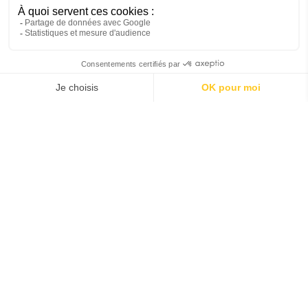
Un service traiteur proposant des prestations de
restauration à destination des particuliers, entreprises et
des groupes.
Pour tout projet d'événement, n'hésitez pas à nous
contacter pour une proposition personnalisée :
événements d'entreprises
départs à la retraite
repas d'associations ou de clubs sportifs…
séminaires,
cocktails,
mariages,
anniversaires,
repas de fin d'année....
Consultez ici
notre catalogue Séminaires et
Réunions de travail.