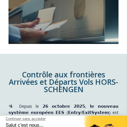
Contrôle aux frontières
Arrivées et Départs Vols HORS-
SCHENGEN
🛂 Depuis le 𝟮𝟲 𝗼𝗰𝘁𝗼𝗯𝗿𝗲 𝟮𝟬𝟮𝟱, 𝗹𝗲 𝗻𝗼𝘂𝘃𝗲𝗮𝘂
𝘀𝘆𝘀𝘁𝗲̀𝗺𝗲 𝗲𝘂𝗿𝗼𝗽𝗲́𝗲𝗻 𝗘𝗘𝗦 (𝗘𝗻𝘁𝗿𝘆/𝗘𝘅𝗶𝘁𝗦𝘆𝘀𝘁𝗲𝗺) est
en place à l'aéroport Tarbes Lourdes Pyrénées et il est
destiné à renforcer le contrôle des frontières extérieures