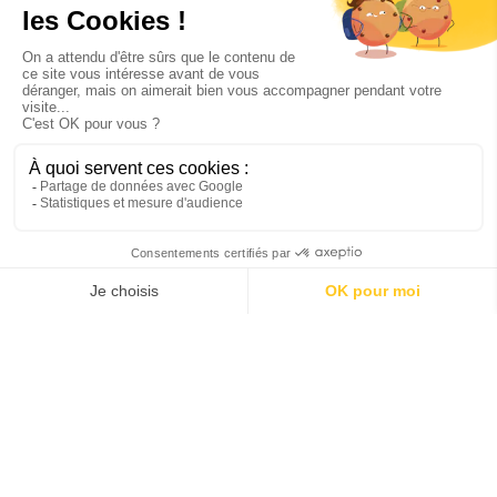
de l’Union Européenne.
🔎 𝗤𝘂’𝗲𝘀𝘁-𝗰𝗲𝗾𝘂𝗲𝗹’𝗘𝗘𝗦 ? L’EES est un système
automatisé qui enregistre les données personnelles,
biométriques et les dates de voyage des ressortissants
de pays tiers (non membres de l’UE) lors de leur entrée
ou sortie de l’espace Schengen pour des séjours de moins
de 90 jours.
📄 𝗤𝘂𝗶𝗲𝘀𝘁𝗰𝗼𝗻𝗰𝗲𝗿𝗻𝗲́ ? 𝗧𝗼𝘂𝘀 𝗹𝗲𝘀 𝘃𝗼𝘆𝗮𝗴𝗲𝘂𝗿𝘀 𝗻𝗼𝗻
𝗲𝘂𝗿𝗼𝗽𝗲́𝗲𝗻𝘀 𝘀𝗼𝗻𝘁 𝗰𝗼𝗻𝗰𝗲𝗿𝗻𝗲́𝘀, sauf exceptions :
Ressortissants de l’UE, de l’EEE, de la Suisse,
d’Andorre et de Monaco
Titulaires de visas de long séjour (type D)
Membres de familles bénéficiant d’une carte de
séjour
Pilotes et membres d’équipage
👉 Si vous êtes exempté, munissez-vous du document
justificatif lors de votre passage à la frontière.
⌚ 𝗔𝗻𝘁𝗶𝗰𝗶𝗽𝗲𝘇 𝘃𝗼𝘁𝗿𝗲 𝗮𝗿𝗿𝗶𝘃𝗲́𝗲 𝗮̀ 𝗹'𝗮𝗲́𝗿𝗼𝗽𝗼𝗿𝘁 : Le temps