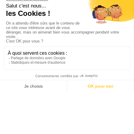
1 animal de compagnie par passager et
maximum de
2 animaux de compagnie par vol. Consultez les
disponibilités.
Identification et certificat de santé :
vous devez
avoir les documents nécessaires au transport de votre
animal de compagnie. L'animal ne doit pas avoir moins de
8 semaines et doit être vacciné.
Informations importantes
IMPORTANT
: Lors de votre réservation, précisez à la
compagnie sur laquelle vous voyagez le transport d'un
animal, le tarif du transport vous sera communiqué. Il est
indispensable d’avertir la compagnie dès la réservation.