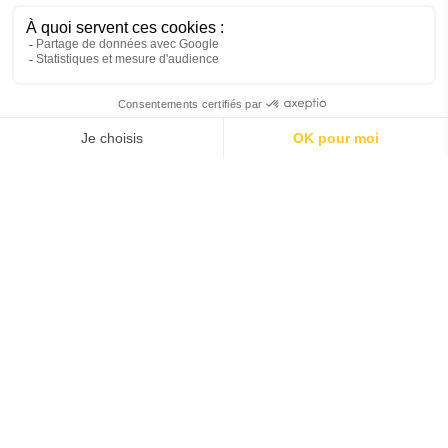
Prises de vue photographiques
& cinématographiques
Vous souhaitez réaliser un reportage ou des prises de
vues à l’aéroport Tarbes Lourdes Pyrénées ? C’est
possible dans les espaces suivants :
Hall Départ et Hall Arrivée (zone publique et zone
réservée)
Aires de stationnement d’avions
Certains secteurs sont soumis à des réglementations
spécifiques et à des autorisations spéciales. Vous devez
donc prendre contact quelques jours avant avec le service
des relations presse de l’aéroport qui s’occupera des
démarches administratives (Police, Gendarmerie,
Douanes, Aviation Civile, Compagnies) et qui, dès votre
arrivée, vous prendra en charge sur le site de l’aéroport.
Pour toute demande d'autorisation et pour