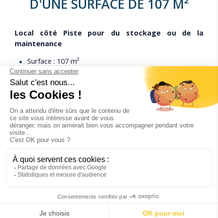
D'UNE SURFACE DE 107 M²
Local côté Piste pour du stockage ou de la
maintenance
Surface : 107 m²
Date de disponibilité : immédiat
Type de contrat : convention d'occupation
temporaire avec la SPLAR gestionnaire aéroport -
durée à déterminer avec locataire
Tarifs : 7.54 €HT au m² / mois
Date de mise en ligne de l'annonce : 19 juillet 2021